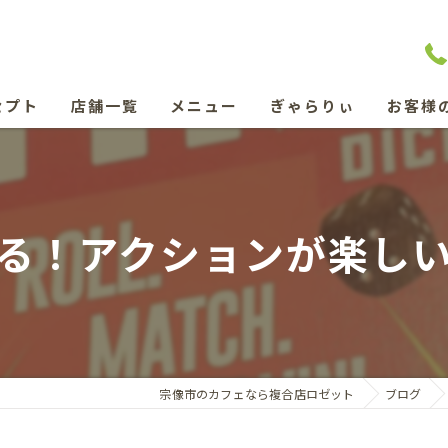
セプト
店舗一覧
メニュー
ぎゃらりぃ
お客様
テーブルゲームとたんぽぽコーヒーのお店 ぽぽろん
ごはんみろく
る！アクションが楽し
lymph massage salon NAO
私のぎゃらりぃ
宗像市のカフェなら複合店ロゼット
ブログ