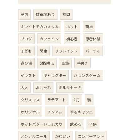
室内
駐車場あり
福岡
ホワイトモカカスタム
ホット
簡単
ブログ
カフェイン
初心者
忍者体験
子ども
関東
リフトイット
パーティ
遊び場
SNS映え
家族
手書き
イラスト
キャラクター
バランスゲーム
大人
おしゃれ
ミルクセーキ
クリスマス
ラテアート
2月
駒
オリジナル
ノンアル
ゆるキャン△
ホットバタードラムカウ
飲める
子供
ノンアルコール
かわいい
コンポーネント