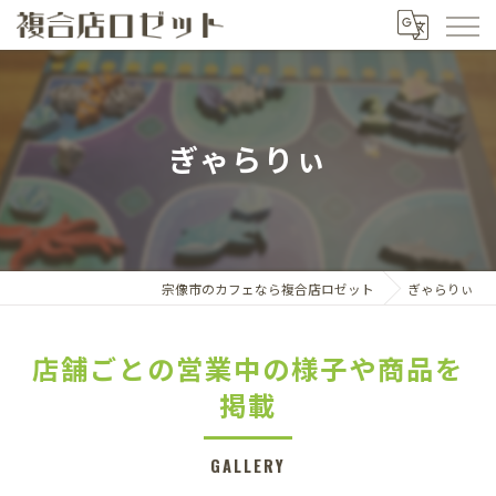
ぎゃらりぃ
宗像市のカフェなら複合店ロゼット
ぎゃらりぃ
店舗ごとの営業中の様子や商品を
掲載
GALLERY