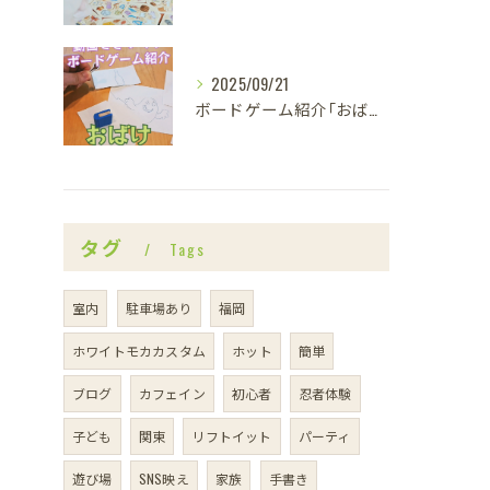
2025/09/21
ボードゲーム紹介｢おばけキャッチ｣
タグ
Tags
室内
駐車場あり
福岡
ホワイトモカカスタム
ホット
簡単
ブログ
カフェイン
初心者
忍者体験
子ども
関東
リフトイット
パーティ
遊び場
SNS映え
家族
手書き