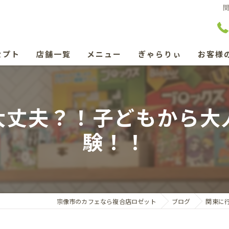
セプト
店舗一覧
メニュー
ぎゃらりぃ
お客様
テーブルゲームとたんぽぽコーヒーのお店 ぽぽろん
大丈夫？！子どもから大
ごはんみろく
験！！
lymph massage salon NAO
私のぎゃらりぃ
宗像市のカフェなら複合店ロゼット
ブログ
関東に